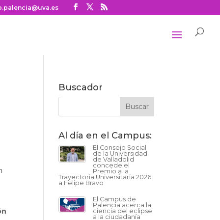
o.palencia@uva.es
e
Buscador
Al día en el Campus:
El Consejo Social
de la Universidad
de Valladolid
concede el
n
Premio a la
Trayectoria Universitaria 2026
a Felipe Bravo
El Campus de
Palencia acerca la
ón
ciencia del eclipse
a la ciudadanía