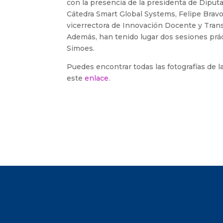
con la presencia de la presidenta de Diput
Cátedra Smart Global Systems, Felipe Bravo;
vicerrectora de Innovación Docente y Transf
Además, han tenido lugar dos sesiones prác
Simoes.
Puedes encontrar todas las fotografías de l
este
enlace
.