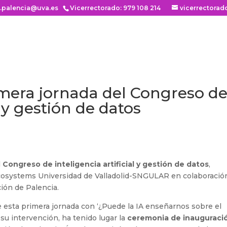
n.palencia@uva.es
Vicerrectorado: 979 108 214
vicerrectorad
imera jornada del Congreso d
l y gestión de datos
l
Congreso de inteligencia artificial y gestión de datos
,
Ecosystems Universidad de Valladolid-SNGULAR en colaboració
ción de Palencia.
 esta primera jornada con ‘¿Puede la IA enseñarnos sobre el
su intervención, ha tenido lugar la
ceremonia de inauguraci