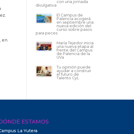
con una jornada
divulgativa
a
ez.
El Campus de
Palencia acogerá
en septiembre una
nueva edición del
curso sobre pasos
para peces
, en
María Tejedor inicia
una nueva etapa al
frente del Campus
de Palencia de la
UVa
Tu opinión puede
ayudar a construir
el futuro de
Talento CyL
DÓNDE ESTAMOS
Campus La Yutera