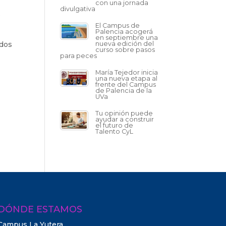
con una jornada
divulgativa
s
El Campus de
Palencia acogerá
en septiembre una
ados
nueva edición del
curso sobre pasos
para peces
María Tejedor inicia
una nueva etapa al
frente del Campus
de Palencia de la
UVa
Tu opinión puede
ayudar a construir
el futuro de
Talento CyL
DÓNDE ESTAMOS
Campus La Yutera