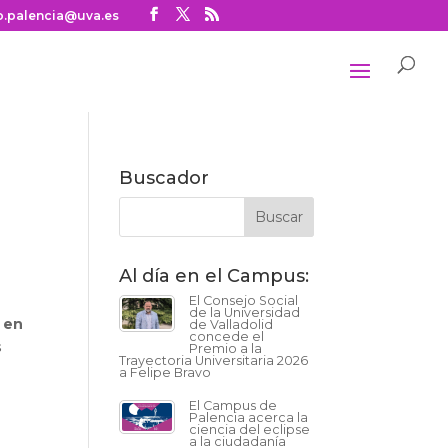
o.palencia@uva.es
Buscador
Al día en el Campus:
El Consejo Social
de la Universidad
 en
de Valladolid
concede el
s
Premio a la
Trayectoria Universitaria 2026
a Felipe Bravo
El Campus de
Palencia acerca la
ciencia del eclipse
a la ciudadanía