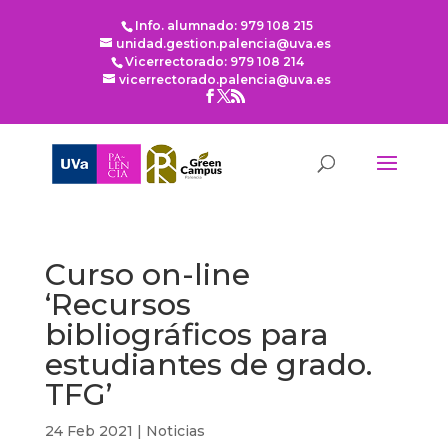
Info. alumnado: 979 108 215
unidad.gestion.palencia@uva.es
Vicerrectorado: 979 108 214
vicerrectorado.palencia@uva.es
Curso on-line
‘Recursos
bibliográficos para
estudiantes de grado.
TFG’
24 Feb 2021
|
Noticias