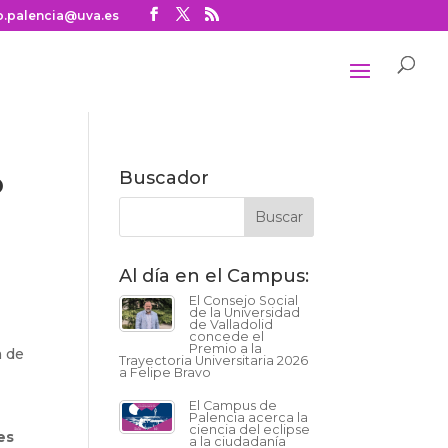
o.palencia@uva.es
o
Buscador
Al día en el Campus:
El Consejo Social
de la Universidad
de Valladolid
concede el
Premio a la
a de
Trayectoria Universitaria 2026
a Felipe Bravo
El Campus de
Palencia acerca la
ciencia del eclipse
es
a la ciudadanía