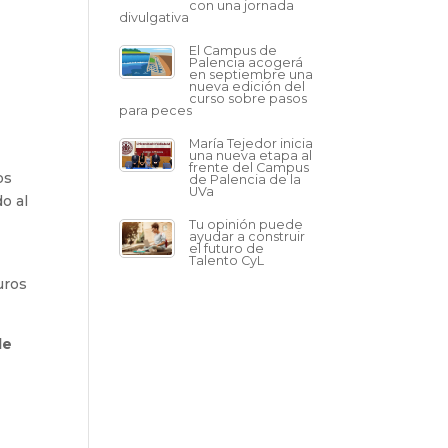
con una jornada
divulgativa
El Campus de
Palencia acogerá
en septiembre una
nueva edición del
curso sobre pasos
para peces
María Tejedor inicia
una nueva etapa al
frente del Campus
os
de Palencia de la
UVa
o al
Tu opinión puede
ayudar a construir
el futuro de
Talento CyL
uros
de