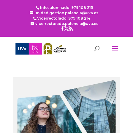
Info. alumnado: 979 108 215
unidad.gestion.palencia@uva.es
Vicerrectorado: 979 108 214
vicerrectorado.palencia@uva.es